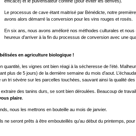
efficace) et le pulvérisateur confiné (pour éviter les dérives).
Le processus de cave étant maitrisé par Bénédicte, notre première
avons alors démarré la conversion pour les vins rouges et rosés.
En six ans, nous avons amélioré nos méthodes culturales et nou
heureux d’arriver à la fin du processus de conversion avec une qual
bélisées en agriculture biologique !
en quantité, les vignes ont bien réagi à la sécheresse de l’été. Malheu
ant plus de 5 jours) de la dernière semaine du mois d’aout. L’échaud
un tri sévère sur les parcelles touchées, sauvant ainsi la qualité des 
 extraire des tanins durs, se sont bien déroulées. Beaucoup de trava
vous plaire
.
nds, nous les mettrons en bouteille au mois de janvier.
 ils ne seront prêts à être embouteillés qu’au début du printemps, p