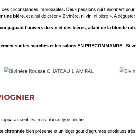
des circonstances improbables. Deux passions qui fusionnent pour vo
er une bière
, et ainsi de créer « Bivinère, ni vin, ni bière ». A déguste
onjuguant l’univers du vin et des bières, allant de la blonde raf
uniquement sur les marchés et les salons EN PRECOMMANDE.
Si v
VIOGNIER
on apparaissent les fruits blancs type pêche.
te citronnée
bien présente et un léger gout d’agrumes exotiques très 