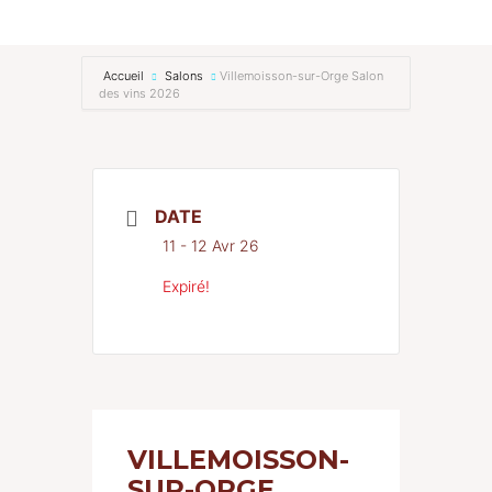
RENCONTREZ-NOUS
Accueil
Salons
Villemoisson-sur-Orge Salon
des vins 2026
Actualités
Contact
DATE
11 - 12 Avr 26
Expiré!
VILLEMOISSON-
SUR-ORGE