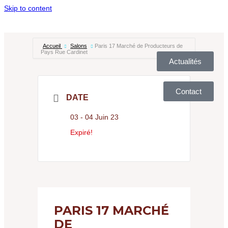
Skip to content
RENCONTREZ-NOUS
Accueil
Salons
Paris 17 Marché de Producteurs de
Pays Rue Cardinet
Actualités
Contact
DATE
03 - 04 Juin 23
Expiré!
PARIS 17 MARCHÉ
DE