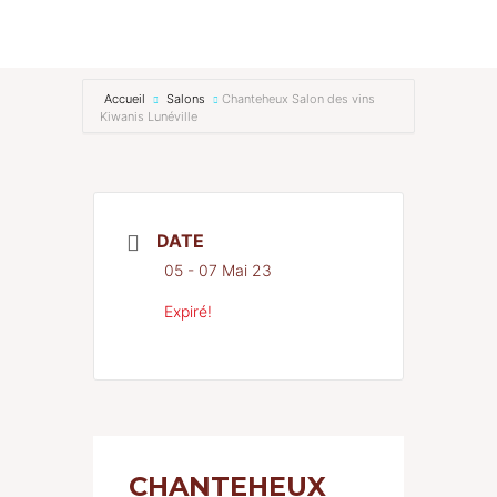
RENCONTREZ-NOUS
Accueil
Salons
Chanteheux Salon des vins
Kiwanis Lunéville
Actualités
Contact
DATE
05 - 07 Mai 23
Expiré!
CHANTEHEUX