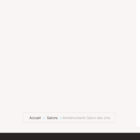
Accueil
Salons
Ammerschwihr Salon des vins